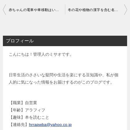
投
赤ちゃんの電車や車移動はいつから｜デパートは何ヶ月から？
冬の花や植物の漢字を含む名前【40個厳選】女の子＆男の子
稿
ナ
ビ
プロフィール
ゲ
こんにちは！管理人のミサオです。
ー
シ
ョ
日常生活のささいな疑問や生活を楽にする豆知識や、私が個
人的に気になった情報をお届けするのがこのブログです。
ン
【職業】自営業
【年齢】アラフィフ
【趣味】本を読むこと
【連絡先】
hrrapwba@yahoo.co.jp