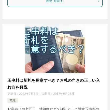
続きを読む
玉串料は新札を用意すべき？お札の向きの正しい入
れ方を解説
更新日：
2022年7月8日
公開日：
2017年6月26日
常識
お宮参りや七五三、地鎮祭などで謝礼として渡す玉串料や