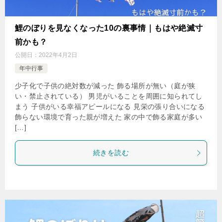
鯉のぼりを見なくなった10の裏事情｜もはや絶滅寸
前かも？
公開日：
2022年4月2日
年中行事
少子化で子供の絶対数が減った 飾る場所が無い（庭が狭
い・禁止されている） 男児がいることを周囲に知られてし
まう 子供がいる幸福アピールになる 見栄の張り合いになる
飾らない環境で育った親が増えた 家の中で飾る家庭が多い
[…]
続きを読む