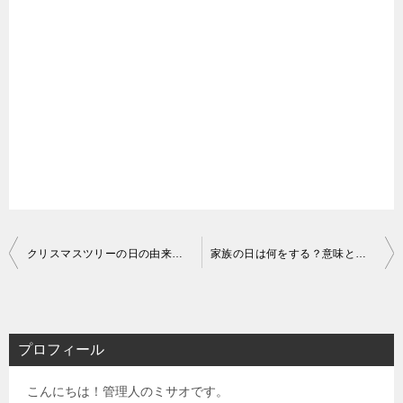
投
クリスマスツリーの日の由来とは？意味を超分りやすく説明！
家族の日は何をする？意味と祝日じゃない理由【2025年版】
稿
ナ
ビ
プロフィール
ゲ
こんにちは！管理人のミサオです。
ー