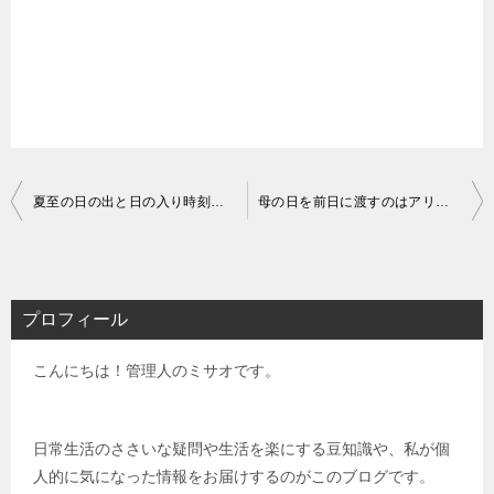
投
夏至の日の出と日の入り時刻【2026年】沖縄・東京・大阪・札幌・福岡
母の日を前日に渡すのはアリ？【プレゼントを渡すタイミング】何時頃がいい？
稿
ナ
ビ
プロフィール
ゲ
こんにちは！管理人のミサオです。
ー
シ
ョ
日常生活のささいな疑問や生活を楽にする豆知識や、私が個
人的に気になった情報をお届けするのがこのブログです。
ン