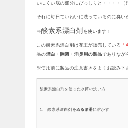
いにくい底の部分にびっしりと・・・・（
それに毎日ていねいに洗っているのに臭い
酸素系漂白剤
⇒
を使います！
この酸素系漂白剤は花王が販売している
「
品の
漂白・除菌・消臭用の製品
でありなが
※使用前に製品の注意書きをよくお読み下
酸素系漂白剤を使った水筒の洗い方
1. 酸素系漂白剤を
ぬるま湯
に溶かす