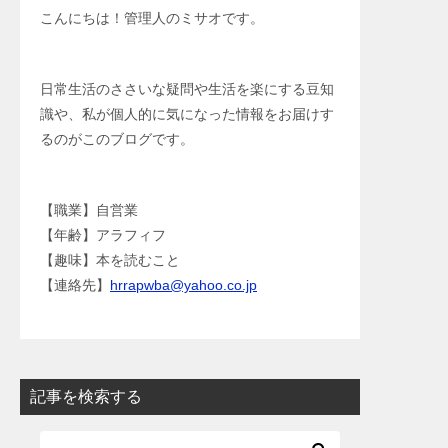
こんにちは！管理人のミサオです。
日常生活のささいな疑問や生活を楽にする豆知
識や、私が個人的に気になった情報をお届けす
るのがこのブログです。
【職業】自営業
【年齢】アラフィフ
【趣味】本を読むこと
【連絡先】
hrrapwba@yahoo.co.jp
記事を検索する