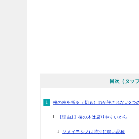
目次（タッ
桜の枝を折る（切る）のが許されない2つ
【理由1】桜の木は腐りやすいから
ソメイヨシノは特別に弱い品種