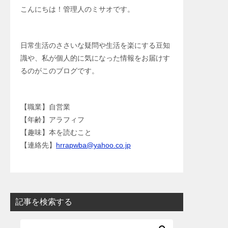
こんにちは！管理人のミサオです。
日常生活のささいな疑問や生活を楽にする豆知
識や、私が個人的に気になった情報をお届けす
るのがこのブログです。
【職業】自営業
【年齢】アラフィフ
【趣味】本を読むこと
【連絡先】
hrrapwba@yahoo.co.jp
記事を検索する