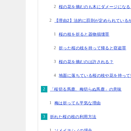
桜の花を摘むのも木にダメージになる
【理由2】法的に罰則が定められている
桜の枝を折ると器物損壊罪
折った桜の枝を持って帰ると窃盗罪
桜の花を摘むのは許される？
地面に落ちている桜の枝や花を持って
「桜切る馬鹿、梅切らぬ馬鹿」の意味
梅は折っても平気な理由
折れた桜の枝の利用方法
ソメイヨシノの場合