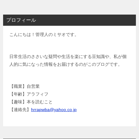
ナ
ビ
プロフィール
ゲ
こんにちは！管理人のミサオです。
ー
シ
ョ
日常生活のささいな疑問や生活を楽にする豆知識や、私が個
人的に気になった情報をお届けするのがこのブログです。
ン
【職業】自営業
【年齢】アラフィフ
【趣味】本を読むこと
【連絡先】
hrrapwba@yahoo.co.jp