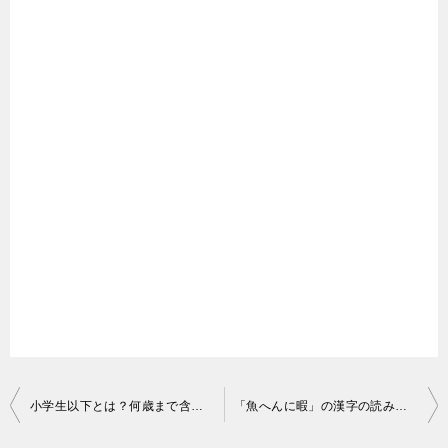
投
小学生以下とは？何歳まで含まれる？【正解】小学6年生まで
「魚へんに暇」の漢字の読み方はエビ！鰕←ヒマじゃない！
稿