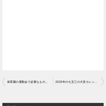
投
保育園の運動会で必要なものリスト！必需品とあると便利な持ち物
2026年の七五三の大安カレンダー｜その日以外なら何日？
稿
ナ
ビ