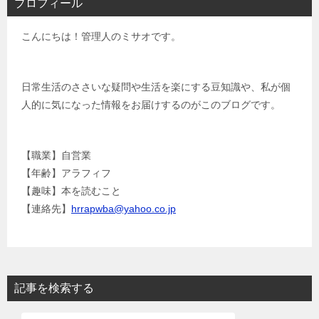
プロフィール
ゲ
こんにちは！管理人のミサオです。
ー
シ
ョ
日常生活のささいな疑問や生活を楽にする豆知識や、私が個
人的に気になった情報をお届けするのがこのブログです。
ン
【職業】自営業
【年齢】アラフィフ
【趣味】本を読むこと
【連絡先】
hrrapwba@yahoo.co.jp
記事を検索する