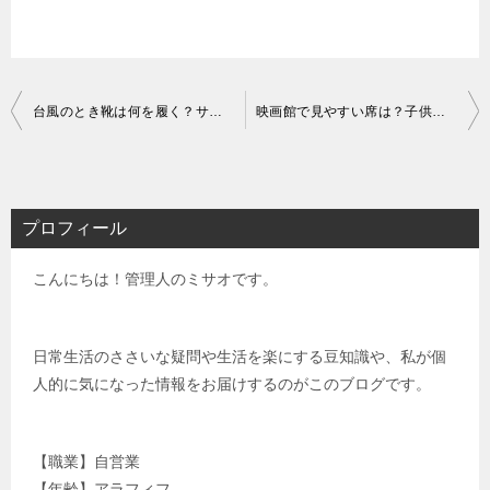
投
台風のとき靴は何を履く？サンダルやスニーカーは問題外？
映画館で見やすい席は？子供におすすめな座席はココだった！
稿
ナ
ビ
プロフィール
ゲ
こんにちは！管理人のミサオです。
ー
シ
ョ
日常生活のささいな疑問や生活を楽にする豆知識や、私が個
人的に気になった情報をお届けするのがこのブログです。
ン
【職業】自営業
【年齢】アラフィフ