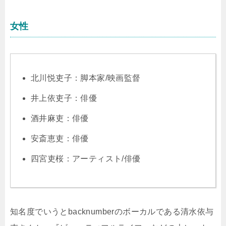
女性
北川悦吏子：脚本家/映画監督
井上依吏子：俳優
酒井麻吏：俳優
安斎恵吏：俳優
四宮吏桜：アーティスト/俳優
知名度でいうとbacknumberのボーカルである清水依与