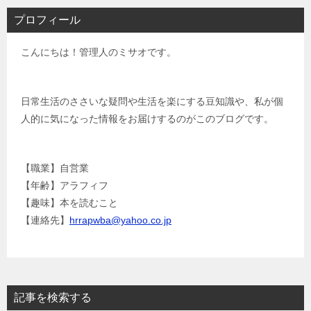
ビ
プロフィール
ゲ
こんにちは！管理人のミサオです。
ー
シ
ョ
日常生活のささいな疑問や生活を楽にする豆知識や、私が個
人的に気になった情報をお届けするのがこのブログです。
ン
【職業】自営業
【年齢】アラフィフ
【趣味】本を読むこと
【連絡先】
hrrapwba@yahoo.co.jp
記事を検索する