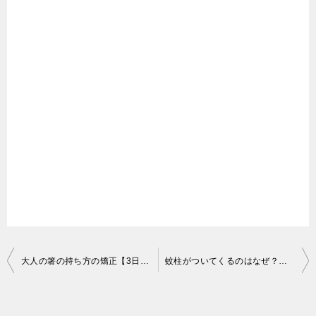
投
大人の箸の持ち方の矯正【3日で完璧】イラスト＆動画解説
蚊柱がついてくるのはなぜ？頭の上にたかる虫の駆除対策法！
稿
ナ