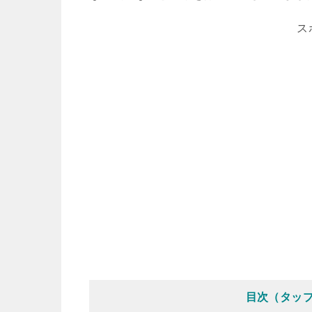
ス
目次（タッ