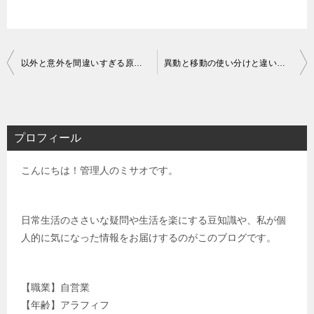
投
以外と意外を間違いすぎる原因｜なぜ多いか徹底追求してみた
異動と移動の使い分けと違い｜住民票と引越しはどっちの字？
稿
ナ
ビ
プロフィール
ゲ
こんにちは！管理人のミサオです。
ー
シ
ョ
日常生活のささいな疑問や生活を楽にする豆知識や、私が個
人的に気になった情報をお届けするのがこのブログです。
ン
【職業】自営業
【年齢】アラフィフ