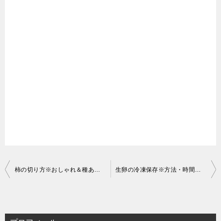
投
柿の切り方※おしゃれ＆種ありでも食べやすい皮のカット方法
生卵の冷凍保存※方法・時間・期間は？卵かけご飯が激ウマ！
稿
ナ
ビ