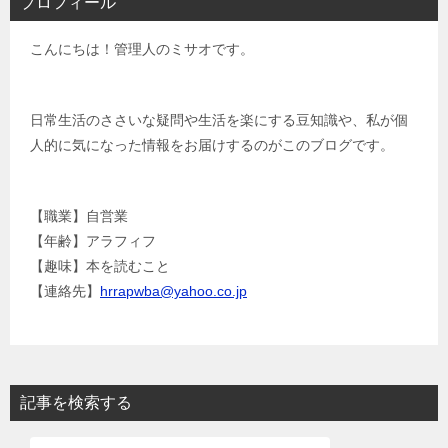
プロフィール
ゲ
こんにちは！管理人のミサオです。
ー
シ
ョ
日常生活のささいな疑問や生活を楽にする豆知識や、私が個
人的に気になった情報をお届けするのがこのブログです。
ン
【職業】自営業
【年齢】アラフィフ
【趣味】本を読むこと
【連絡先】
hrrapwba@yahoo.co.jp
記事を検索する