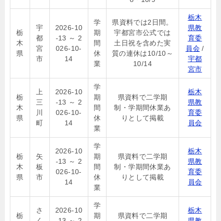
栃木
学
県資料では2日間。
宇
2026-10
県教
栃
期
宇都宮市公式では
都
-13 ～ 2
育委
木
間
土日祝を含めた実
宮
026-10-
員会
/
県
休
質の連休は10/10～
市
14
宇都
業
10/14
宮市
学
上
2026-10
栃木
栃
期
県資料で二学期
三
-13 ～ 2
県教
木
間
制・学期間休業あ
川
026-10-
育委
県
休
りとして掲載
町
14
員会
業
学
2026-10
栃木
栃
矢
期
県資料で二学期
-13 ～ 2
県教
木
板
間
制・学期間休業あ
026-10-
育委
県
市
休
りとして掲載
14
員会
業
学
さ
2026-10
栃木
栃
期
県資料で二学期
く
-13 ～ 2
県教