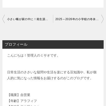
投
小さい蛾が家の中に！発生源から卵や幼虫を駆除する方法
2025～2026年の小学校の冬休みはいつからいつまで？
稿
ナ
ビ
プロフィール
ゲ
こんにちは！管理人のミサオです。
ー
シ
ョ
日常生活のささいな疑問や生活を楽にする豆知識や、私が個
人的に気になった情報をお届けするのがこのブログです。
ン
【職業】自営業
【年齢】アラフィフ