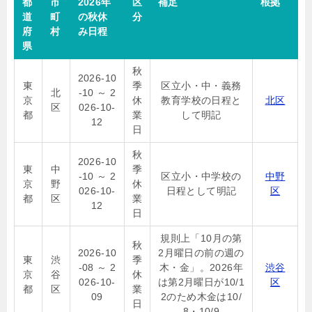
都
市
2026年
区
補足
根拠
道
町
の秋休
分
府
村
み日程
県
秋
2026-10
東
季
区立小・中・義務
北
-10 ～ 2
京
休
教育学校の日程と
北区
区
026-10-
都
業
して明記
12
日
秋
2026-10
東
中
季
-10 ～ 2
区立小・中学校の
中野
京
野
休
026-10-
日程として明記
区
都
区
業
12
日
規則上「10月の第
秋
2026-10
2月曜日の前の週の
東
渋
季
-08 ～ 2
木・金」。2026年
渋谷
京
谷
休
026-10-
は第2月曜日が10/1
区
都
区
業
09
2のため木金は10/
日
8・10/9