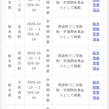
木
間
制・学期間休業あ
ら
026-10-
育委
県
休
りとして掲載
市
14
員会
業
学
2026-10
栃木
栃
塩
期
県資料で二学期
-13 ～ 2
県教
木
谷
間
制・学期間休業あ
026-10-
育委
県
町
休
りとして掲載
14
員会
業
学
高
2026-10
栃木
栃
期
県資料で二学期
根
-13 ～ 2
県教
木
間
制・学期間休業あ
沢
026-10-
育委
県
休
りとして掲載
町
14
員会
業
学
大
2026-10
栃木
栃
期
県資料で二学期
田
-13 ～ 2
県教
木
間
制・学期間休業あ
原
026-10-
育委
県
休
りとして掲載
市
14
員会
業