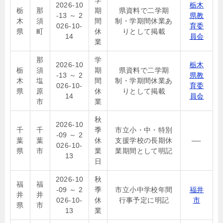
学
2026-10
栃木
栃
那
期
県資料で二学期
-13 ～ 2
県教
木
須
間
制・学期間休業あ
026-10-
育委
県
町
休
りとして掲載
14
員会
業
那
学
2026-10
栃木
栃
須
期
県資料で二学期
-13 ～ 2
県教
木
塩
間
制・学期間休業あ
026-10-
育委
県
原
休
りとして掲載
14
員会
市
業
秋
2026-10
千
千
季
市立小・中・特別
-09 ～ 2
葉
葉
休
支援学校の長期休
—-
026-10-
県
市
業
業期間として明記
13
日
2026-10
秋
福
福
-09 ～ 2
季
市立小中学校年間
福井
井
井
026-10-
休
行事予定に明記
市
県
市
13
業