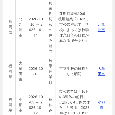
前
後
期
前期終業式10/9、
北
2026-10
切
後期始業式10/15。
福
九
-10 ～ 2
替
市公式注記で「学
北九
岡
州
026-10-
の
校によっては秋季
州市
県
市
14
休
休業日等の日程が
み
異なる場合あり」
相
当
秋
大
福
季
牟
2026-10
市立学校の日程と
大牟
岡
休
田
-13
して明記
田市
県
業
市
日
市公式では「10月
2026-10
の3連休の前日に1
福
小
秋
-09 ～ 2
日加わり4日間の休
小郡
岡
郡
休
026-10-
み」と説明。2026
市
県
市
み
12
年は10/9～10/12