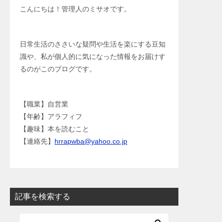
こんにちは！管理人のミサオです。
日常生活のささいな疑問や生活を楽にする豆知
識や、私が個人的に気になった情報をお届けす
るのがこのブログです。
【職業】自営業
【年齢】アラフィフ
【趣味】本を読むこと
【連絡先】
hrrapwba@yahoo.co.jp
記事を検索する