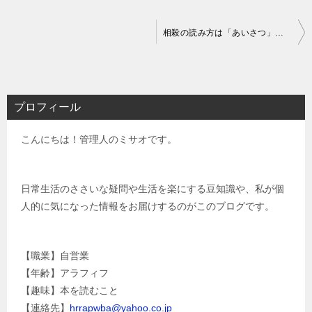
投
相殺の読み方は「あいさつ」・「そうさつ」のどっち？意味も3分で丸わかり！
稿
ナ
ビ
プロフィール
ゲ
こんにちは！管理人のミサオです。
ー
シ
ョ
日常生活のささいな疑問や生活を楽にする豆知識や、私が個
人的に気になった情報をお届けするのがこのブログです。
ン
【職業】自営業
【年齢】アラフィフ
【趣味】本を読むこと
【連絡先】
hrrapwba@yahoo.co.jp