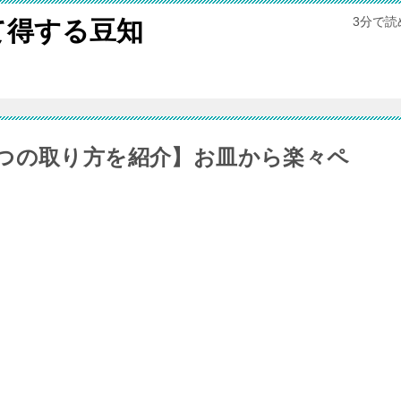
3分で
て得する豆知
つの取り方を紹介】お皿から楽々ペ