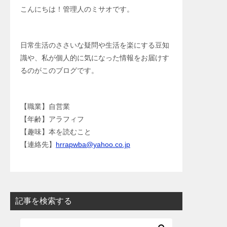
こんにちは！管理人のミサオです。
日常生活のささいな疑問や生活を楽にする豆知
識や、私が個人的に気になった情報をお届けす
るのがこのブログです。
【職業】自営業
【年齢】アラフィフ
【趣味】本を読むこと
【連絡先】
hrrapwba@yahoo.co.jp
記事を検索する