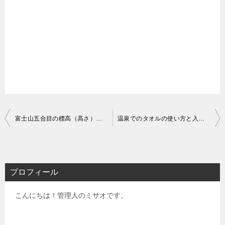
投
富士山五合目の標高（高さ）と気温｜高山病の危険性は？
温泉でのタオルの使い方と入り方※恥をかかない10大マナー
稿
ナ
ビ
プロフィール
ゲ
こんにちは！管理人のミサオです。
ー
シ