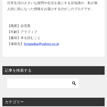
ョ
日常生活のささいな疑問や生活を楽にする豆知識や、私が個
人的に気になった情報をお届けするのがこのブログです。
ン
【職業】自営業
【年齢】アラフィフ
【趣味】本を読むこと
【連絡先】
hrrapwba@yahoo.co.jp
記事を検索する
カテゴリー