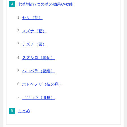
七草粥の7つの草の効果や効能
セリ（芹）
スズナ（菘）
ナズナ（薺）
スズシロ（蘿蔔）
ハコベラ（繁縷）
ホトケノザ（仏の座）
ゴギョウ（御形）
まとめ