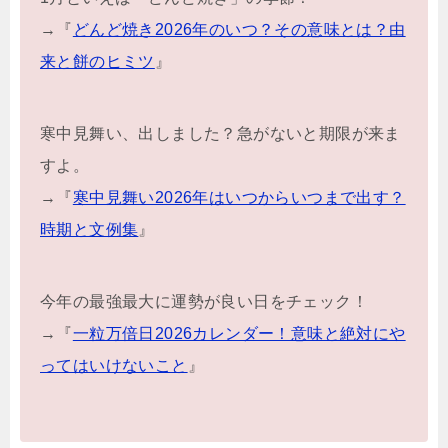
→『
どんど焼き2026年のいつ？その意味とは？由
来と餅のヒミツ
』
寒中見舞い、出しました？急がないと期限が来ま
すよ。
→『
寒中見舞い2026年はいつからいつまで出す？
時期と文例集
』
今年の最強最大に運勢が良い日をチェック！
→『
一粒万倍日2026カレンダー！意味と絶対にや
ってはいけないこと
』