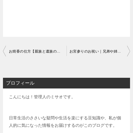
投
お焼香の仕方【親族と遺族の場合】宗派ごとの正しいやり方
お宮参りのお祝い｜兄弟や姉妹の夫婦に祝儀を渡すのが常識？
稿
ナ
ビ
プロフィール
ゲ
こんにちは！管理人のミサオです。
ー
シ
ョ
日常生活のささいな疑問や生活を楽にする豆知識や、私が個
人的に気になった情報をお届けするのがこのブログです。
ン