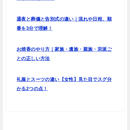
通夜と葬儀と告別式の違い｜流れや日程、順
番を3分で理解！
お焼香のやり方｜家族・遺族・親族・宗派ご
との正しい方法
礼服とスーツの違い【女性】見た目でスグ分
かる2つの点！