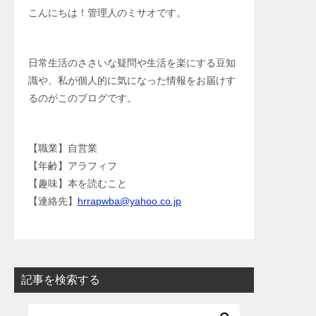
こんにちは！管理人のミサオです。
日常生活のささいな疑問や生活を楽にする豆知
識や、私が個人的に気になった情報をお届けす
るのがこのブログです。
【職業】自営業
【年齢】アラフィフ
【趣味】本を読むこと
【連絡先】
hrrapwba@yahoo.co.jp
記事を検索する