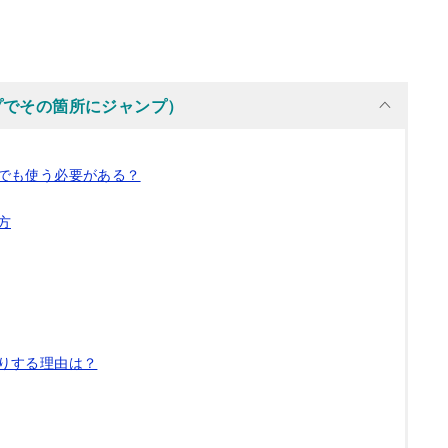
プでその箇所にジャンプ）
でも使う必要がある？
方
りする理由は？