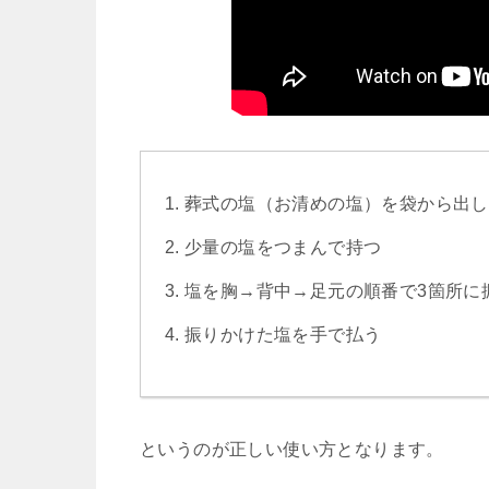
葬式の塩（お清めの塩）を袋から出し
少量の塩をつまんで持つ
塩を胸→背中→足元の順番で3箇所に
振りかけた塩を手で払う
というのが正しい使い方となります。