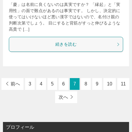
「慶」は名前に良くないのは真実ですか？ 「縁起」と「実
用性」の面で難点があるのは事実です。 しかし、決定的に
使ってはいけないほど悪い漢字ではないので、名付け親の
判断次第でしょう。 目にすると背筋がすっと伸びるような
高貴で […]
続きを読む
前へ
3
4
5
6
7
8
9
10
11
次へ
プロフィール