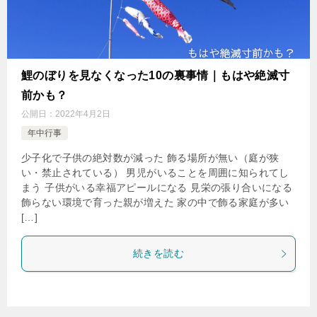
鯉のぼりを見なくなった10の裏事情｜もはや絶滅寸
前かも？
公開日：
2022年4月2日
年中行事
少子化で子供の絶対数が減った 飾る場所が無い（庭が狭
い・禁止されている） 男児がいることを周囲に知られてし
まう 子供がいる幸福アピールになる 見栄の張り合いになる
飾らない環境で育った親が増えた 家の中で飾る家庭が多い
[…]
続きを読む