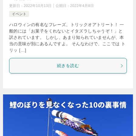
更新日：
2022年10月13日
公開日：
2022年4月8日
イベント
ハロウィンの有名なフレーズ、トリックオアトリート！ 一
般的には「お菓子をくれないとイタズラしちゃうぞ！」と
訳されています。 しかし、あまり知られていませんが、本
当の意味が別にあるんですよ。 そんなわけで、ここでは ト
リッ […]
続きを読む