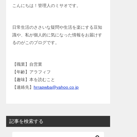
こんにちは！管理人のミサオです。
日常生活のささいな疑問や生活を楽にする豆知
識や、私が個人的に気になった情報をお届けす
るのがこのブログです。
【職業】自営業
【年齢】アラフィフ
【趣味】本を読むこと
【連絡先】
hrrapwba@yahoo.co.jp
記事を検索する