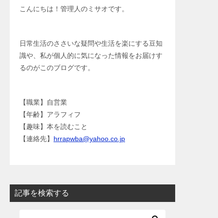
こんにちは！管理人のミサオです。
日常生活のささいな疑問や生活を楽にする豆知
識や、私が個人的に気になった情報をお届けす
るのがこのブログです。
【職業】自営業
【年齢】アラフィフ
【趣味】本を読むこと
【連絡先】
hrrapwba@yahoo.co.jp
記事を検索する