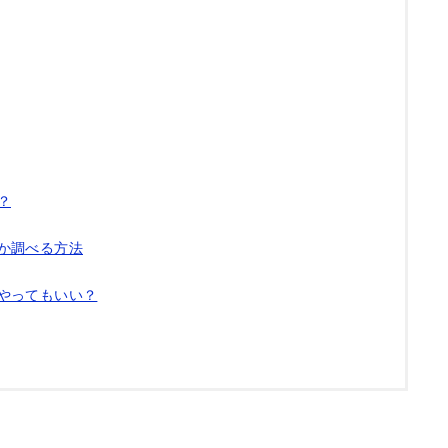
？
か調べる方法
やってもいい？